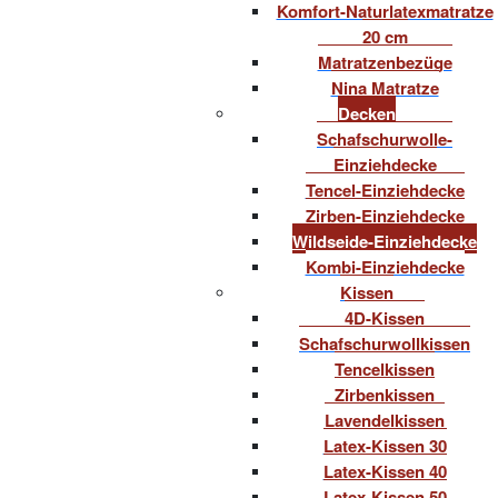
Komfort-Naturlatexmatratze
20 cm
Matratzenbezüge
Nina Matratze
Decken
Schafschurwolle-
Einziehdecke
Tencel-Einziehdecke
Zirben-Einziehdecke
Wildseide-Einziehdecke
Kombi-Einziehdecke
Kissen
4D-Kissen
Schafschurwollkissen
Tencelkissen
Zirbenkissen
Lavendelkissen
Latex-Kissen 30
Latex-Kissen 40
Latex-Kissen 50