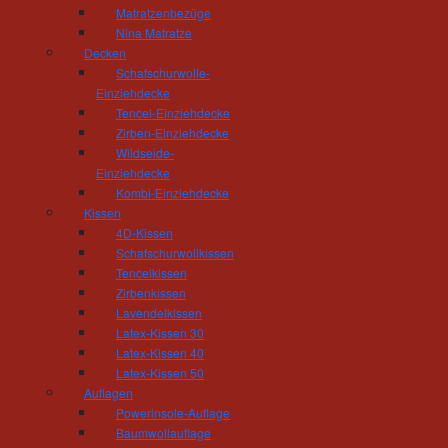
Matratzenbezüge
Nina Matratze
Decken
Schafschurwolle-
Einziehdecke
Tencel-Einziehdecke
Zirben-Einziehdecke
Wildseide-
Einziehdecke
Kombi-Einziehdecke
Kissen
4D-Kissen
Schafschurwollkissen
Tencelkissen
Zirbenkissen
Lavendelkissen
Latex-Kissen 30
Latex-Kissen 40
Latex-Kissen 50
Auflagen
Powerinsole-Auflage
Baumwollauflage
Anfahrtsbeschreibung von Chemnitz - über Röh