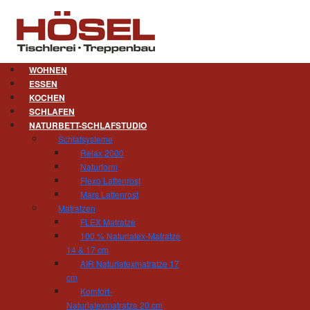
WOHNEN
ESSEN
KOCHEN
Kontakt.
SCHLAFEN
NATURBETT-SCHLAFSTUDIO
Tischlerei und Treppenbau Hösel
Schlafsysteme
Inhaber Gert Hösel
Relax 2000
Hainstraße 11
09212 Limbach-Oberfrohna
Naturform
Flexo Lattenrost
Telefon +49 (0)3722 - 85 159
Mars Lattenrost
Telefax +49 (0)3722 - 85 150
Matratzen
eMail
mail(at)tischlerei-hoesel.de
FLEX Matratze
100 % Naturlatex-Matratze
14 & 17 cm
AIR Naturlatexmatratze 17
cm
Komfort-
So erreichen Sie uns:
Naturlatexmatratze 20 cm