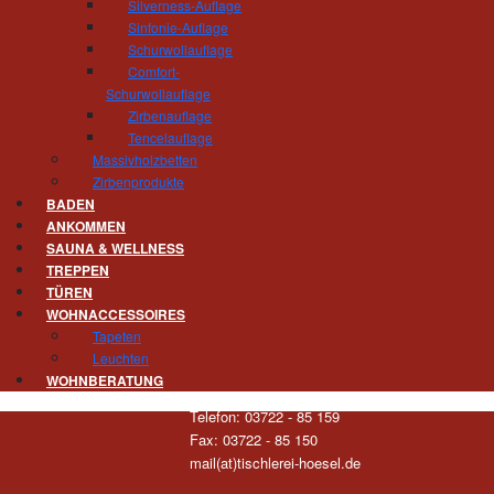
Silverness-Auflage
der Ausschilderung Richtung Wolkenburg fol
Sinfonie-Auflage
geradeaus die Straße des Friedens, bis diese 
Schurwollauflage
in die Hainstraße. Unser Firmengebäude erreich
Comfort-
Schurwollauflage
Anfahrtsbeschreibung von der Autobahn 
Zirbenauflage
Ausschilderung Richtung Wolkenburg folgen, wei
Tencelauflage
Massivholzbetten
Anfahrtsbeschreibung von der Autobahn A72 
Zirbenprodukte
Limbach-Oberfrohna, nach dem Ortseingangssc
BADEN
Richtung Wolkenburg, weiter s.o.
ANKOMMEN
SAUNA & WELLNESS
TREPPEN
TÜREN
WOHNACCESSOIRES
Tischlerei und Treppenbau Hösel
Tapeten
Inhaber Gert Hösel
Leuchten
Hainstrasse 11
WOHNBERATUNG
09212 Limbach-Oberfrohna
Telefon: 03722 - 85 159
Fax: 03722 - 85 150
mail(at)tischlerei-hoesel.de