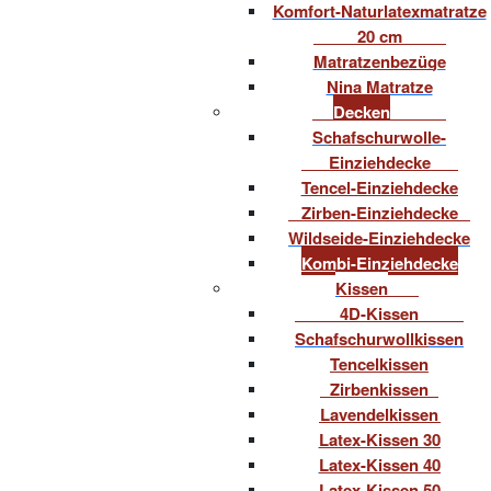
Komfort-Naturlatexmatratze
20 cm
Matratzenbezüge
Nina Matratze
Decken
Schafschurwolle-
Einziehdecke
Tencel-Einziehdecke
Zirben-Einziehdecke
Wildseide-Einziehdecke
Kombi-Einziehdecke
Kissen
4D-Kissen
Schafschurwollkissen
Tencelkissen
Zirbenkissen
Lavendelkissen
Latex-Kissen 30
Latex-Kissen 40
Latex-Kissen 50