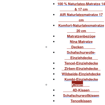
100 % Naturlatex-Matratze 14
& 17 cm
AIR Naturlatexmatratze 17
cm
Komfort-Naturlatexmatratze
20 cm
Matratzenbezüge
Nina Matratze
Decken
Schafschurwolle-
Einziehdecke
Tencel-Einziehdecke
Zirben-Einziehdecke
Wildseide-Einziehdecke
Kombi-Einziehdecke
Kissen
4D-Kissen
Schafschurwollkissen
Tencelkissen