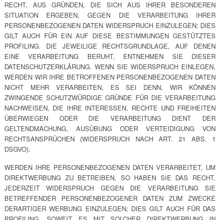
RECHT, AUS GRÜNDEN, DIE SICH AUS IHRER BESONDEREN
SITUATION ERGEBEN, GEGEN DIE VERARBEITUNG IHRER
PERSONENBEZOGENEN DATEN WIDERSPRUCH EINZULEGEN; DIES
GILT AUCH FÜR EIN AUF DIESE BESTIMMUNGEN GESTÜTZTES
PROFILING. DIE JEWEILIGE RECHTSGRUNDLAGE, AUF DENEN
EINE VERARBEITUNG BERUHT, ENTNEHMEN SIE DIESER
DATENSCHUTZERKLÄRUNG. WENN SIE WIDERSPRUCH EINLEGEN,
WERDEN WIR IHRE BETROFFENEN PERSONENBEZOGENEN DATEN
NICHT MEHR VERARBEITEN, ES SEI DENN, WIR KÖNNEN
ZWINGENDE SCHUTZWÜRDIGE GRÜNDE FÜR DIE VERARBEITUNG
NACHWEISEN, DIE IHRE INTERESSEN, RECHTE UND FREIHEITEN
ÜBERWIEGEN ODER DIE VERARBEITUNG DIENT DER
GELTENDMACHUNG, AUSÜBUNG ODER VERTEIDIGUNG VON
RECHTSANSPRÜCHEN (WIDERSPRUCH NACH ART. 21 ABS. 1
DSGVO).
WERDEN IHRE PERSONENBEZOGENEN DATEN VERARBEITET, UM
DIREKTWERBUNG ZU BETREIBEN, SO HABEN SIE DAS RECHT,
JEDERZEIT WIDERSPRUCH GEGEN DIE VERARBEITUNG SIE
BETREFFENDER PERSONENBEZOGENER DATEN ZUM ZWECKE
DERARTIGER WERBUNG EINZULEGEN; DIES GILT AUCH FÜR DAS
PROFILING, SOWEIT ES MIT SOLCHER DIREKTWERBUNG IN