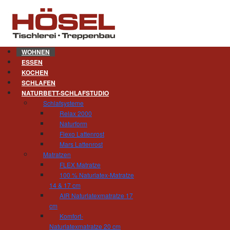
WOHNEN
ESSEN
KOCHEN
Wohnzimmer. Spiegel der Se
SCHLAFEN
NATURBETT-SCHLAFSTUDIO
Mein schönes Zuhause - ganz wesentlich wir
Schlafsysteme
ganze Familie wohlfühlt. Fernsehen, Lesen,
Relax 2000
Funktionen muss ein gutes Wohnzimmer erfülle
Naturform
Flexo Lattenrost
Die moderne Unterhaltungstechnik stellt dabei
Mars Lattenrost
sieht sie aber nicht besonders wohnlich au
Matratzen
Schiebewänden oder versenkbar in ein gesch
FLEX Matratze
Lösungen, die ankommen.
100 % Naturlatex-Matratze
14 & 17 cm
Mit der Wahl der Möbel, der Wandfarbe, der Ma
AIR Naturlatexmatratze 17
dem i-Tüpfelchen durch schöne Wohnaccessoir
cm
Die richtige Auswahl zu treffen, ist nicht imm
Komfort-
dabei. Denn es gibt nichts Schöneres, als nac
Naturlatexmatratze 20 cm