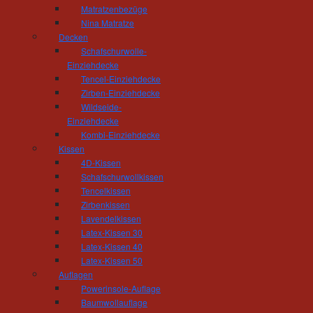
zu sinken, den Blick schweifen zu lassen und z
Matratzenbezüge
Nina Matratze
Decken
Schafschurwolle-
Einziehdecke
Tischlerei und Treppenbau Hösel
Tencel-Einziehdecke
Inhaber Gert Hösel
Zirben-Einziehdecke
Hainstrasse 11
Wildseide-
09212 Limbach-Oberfrohna
Einziehdecke
Telefon: 03722 - 85 159
Kombi-Einziehdecke
Fax: 03722 - 85 150
Kissen
mail(at)tischlerei-hoesel.de
4D-Kissen
Schafschurwollkissen
Tencelkissen
Öffnungszeiten Wohnausstellung:
Zirbenkissen
Montag - Donnerstag 10.00 - 18.00 Uhr
Lavendelkissen
Freitag 10:00 - 16:00 Uhr
Latex-Kissen 30
und nach Vereinbarung
Latex-Kissen 40
Öffnungszeiten Werkstatt:
Latex-Kissen 50
Auflagen
Montag - Donnerstag 06.30 - 16.00 Uhr
Powerinsole-Auflage
Freitag 06:30 - 14:00 Uhr
Baumwollauflage