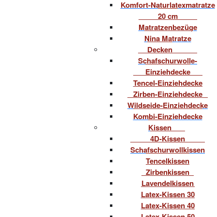
Komfort-Naturlatexmatratze
20 cm
Matratzenbezüge
Nina Matratze
Decken
Schafschurwolle-
Einziehdecke
Tencel-Einziehdecke
Zirben-Einziehdecke
Wildseide-Einziehdecke
Kombi-Einziehdecke
Kissen
4D-Kissen
Schafschurwollkissen
Tencelkissen
Zirbenkissen
Lavendelkissen
Latex-Kissen 30
Latex-Kissen 40
Latex-Kissen 50