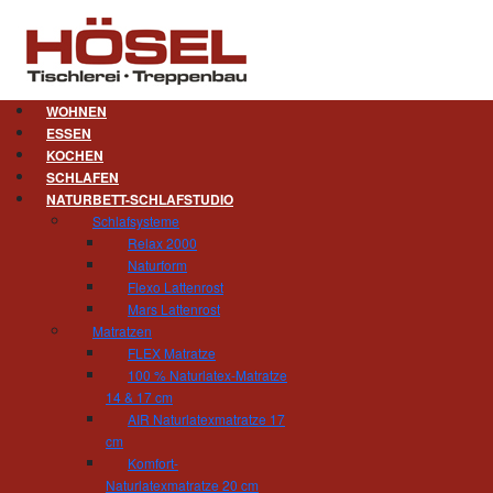
WOHNEN
ESSEN
KOCHEN
Wohnberatung. Das ist mein S
SCHLAFEN
NATURBETT-SCHLAFSTUDIO
Schlafsysteme
Wie möchten Sie gern wohnen?
Relax 2000
Klassisch, natürlich, romantisch, mod
Naturform
Wohnungseinrichtungen planen, ist es uns beso
Flexo Lattenrost
sich auch wirklich zu Hause fühlen. In einem e
Mars Lattenrost
persönlichen Vorlieben: klassische Moderne oder
Matratzen
Chic, Pariser Blau oder Siena-Rot, rund oder 
FLEX Matratze
In unserer über 200m² großen Ausstellung k
100 % Naturlatex-Matratze
nehmen, passende Materialien und Farben au
14 & 17 cm
neuen Möbelstücke ausprobieren.
AIR Naturlatexmatratze 17
cm
Komfort-
Wie ist die heutige Situation?
Naturlatexmatratze 20 cm