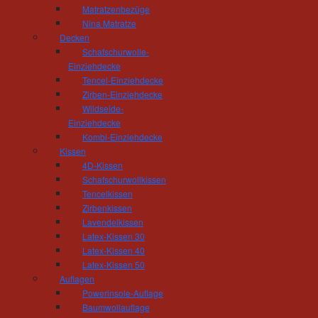
In einem zweiten Schritt kommen wir zu Ihne
Matratzenbezüge
Wie sind die Lichtverhältnisse, welche räuml
Nina Matratze
auch bauliche Veränderungen möglich? Wir 
Decken
ersten Vorschlag.
Schafschurwolle-
Einziehdecke
So könnte es aussehen.
Tencel-Einziehdecke
Zirben-Einziehdecke
Während einer Präsentation in unserem Hau
Wildseide-
Möbelentwürfe, die Farben, Materialien, die 
Einziehdecke
Hölzer für Möbel oder Fußboden, Tapeten od
Kombi-Einziehdecke
Vorhänge oder Gardinen, Leuchten und ander
Kissen
Materialien besser gefallen oder an der Planu
4D-Kissen
werden im endgültigen Angebot konkretisiert.
Schafschurwollkissen
Tencelkissen
Sie haben sich entschieden.
Zirbenkissen
Lavendelkissen
Bei der anschließenden Verwirklichung Ihrer W
Latex-Kissen 30
unserer Region zusammen. Doch ob es um unser
Latex-Kissen 40
Malers, Fliesenlegermeisters, Elektrikers oder
Latex-Kissen 50
sind während der gesamten Bauphase Ihr Anspr
Auflagen
Powerinsole-Auflage
Baumwollauflage