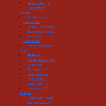
Telefon: 03722 - 85 159
Matratzenbezüge
Fax: 03722 - 85 150
Nina Matratze
mail(at)tischlerei-hoesel.de
Decken
Schafschurwolle-
Einziehdecke
Öffnungszeiten Wohnausstellung:
Tencel-Einziehdecke
Montag - Donnerstag 10.00 - 18.00 Uhr
Zirben-Einziehdecke
Freitag 10:00 - 16:00 Uhr
Wildseide-
und nach Vereinbarung
Einziehdecke
Kombi-Einziehdecke
Öffnungszeiten Werkstatt:
Kissen
Montag - Donnerstag 06.30 - 16.00 Uhr
4D-Kissen
Freitag 06:30 - 14:00 Uhr
Schafschurwollkissen
Tencelkissen
Zirbenkissen
Lavendelkissen
Latex-Kissen 30
Latex-Kissen 40
Latex-Kissen 50
Auflagen
Powerinsole-Auflage
Baumwollauflage