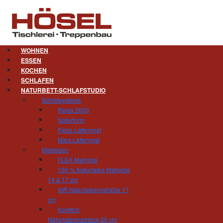
WOHNEN
ESSEN
KOCHEN
Licht ins Dunkel
SCHLAFEN
NATURBETT-SCHLAFSTUDIO
Bei der Raumgestaltung ist die Planung des Li
Schlafsysteme
kann nur dann richtig zur Geltung kommen, 
Relax 2000
Schöne Leuchten sind dabei ein echter Hingu
Naturform
Hinterleuchten von Möbel, Vitrinen, Spiegel o
Flexo Lattenrost
Zuhause je nachdem gemütlicher, freundlicher o
Mars Lattenrost
Matratzen
FLEX Matratze
100 % Naturlatex-Matratze
14 & 17 cm
Tischlerei und Treppenbau Hösel
AIR Naturlatexmatratze 17
Inhaber Gert Hösel
cm
Hainstrasse 11
Komfort-
09212 Limbach-Oberfrohna
Naturlatexmatratze 20 cm