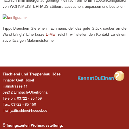
natürlich millimetergenau gefertigt - einfach online im Tapetenkonfigurator
von WOHNMEISTERHAUS stöbern, aussuchen, anpassen und bestellen.
Tipp:
Brauchen Sie einen Fachmann, der das gute Stück sauber an die
Wand bringt? Eine kurze
E-Mail
reicht, wir stellen den Kontakt zu einem
zuverlässigen Malermeister her.
Tischlerei und Treppenbau Hösel
Inhaber Gert Hösel
Hainstrasse 11
09212 Limbach-Oberfrohna
Telefon: 03722 - 85 159
Fax: 03722 - 85 150
mail(at)tischlerei-hoesel.de
Öffnungszeiten Wohnausstellung: