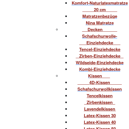
Komfort-Naturlatexmatratze
20 cm
Matratzenbezüge
Nina Matratze
Decken
Schafschurwolle-
Einziehdecke
Tencel-Einziehdecke
Zirben-Einziehdecke
Wildseide-Einziehdecke
Kombi-Einziehdecke
Kissen
4D-Kissen
Schafschurwollkissen
Tencelkissen
Zirbenkissen
Lavendelkissen
Latex-Kissen 30
Latex-Kissen 40
Latex-Kissen 50