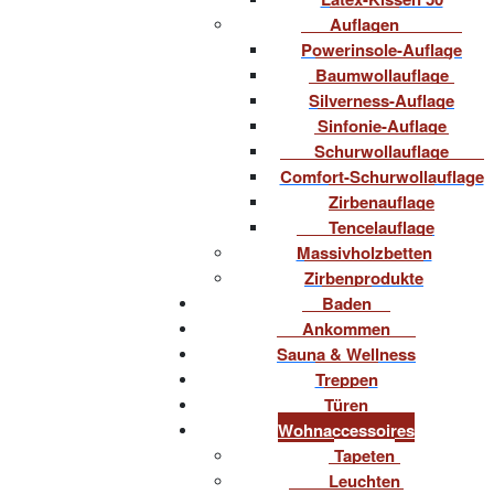
Auflagen
Powerinsole-Auflage
Baumwollauflage
Silverness-Auflage
Sinfonie-Auflage
Schurwollauflage
Comfort-Schurwollauflage
Zirbenauflage
Tencelauflage
Massivholzbetten
Zirbenprodukte
Baden
Ankommen
Sauna & Wellness
Treppen
Türen
Wohnaccessoires
Tapeten
Leuchten